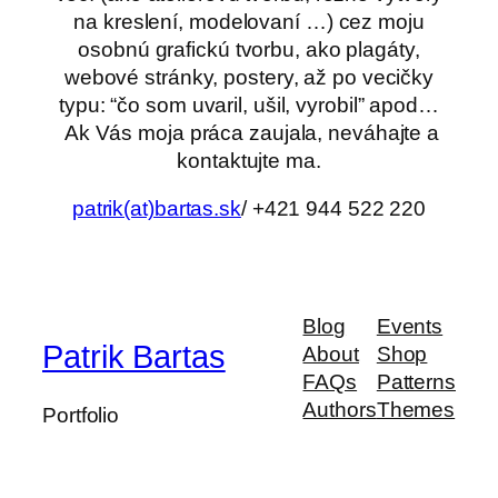
na kreslení, modelovaní …) cez moju
osobnú grafickú tvorbu, ako plagáty,
webové stránky, postery, až po vecičky
typu: “čo som uvaril, ušil, vyrobil” apod…
Ak Vás moja práca zaujala, neváhajte a
kontaktujte ma.
patrik(at)bartas.sk
/ +421 944 522 220
Blog
Events
Patrik Bartas
About
Shop
FAQs
Patterns
Authors
Themes
Portfolio