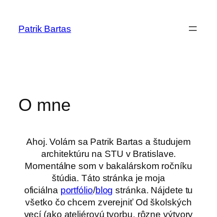
Prejsť
na
Patrik Bartas
obsah
O mne
Ahoj. Volám sa Patrik Bartas a študujem
architektúru na STU v Bratislave.
Momentálne som v bakalárskom ročníku
štúdia. Táto stránka je moja
oficiálna
portfólio
/
blog
stránka. Nájdete tu
všetko čo chcem zverejniť Od školských
vecí (ako ateliérovú tvorbu, rôzne výtvory